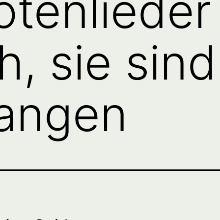
otenlieder
h, sie sind
angen