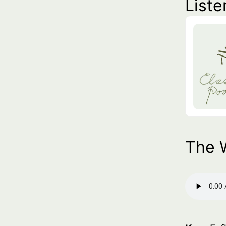
Liste
The 