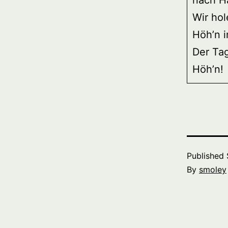
nach H
Wir hol
Höh’n 
Der Tag
Höh’n!
Published
By
smoley