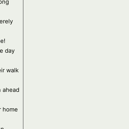
long
erely
e!
he day
ir walk
n ahead
or home