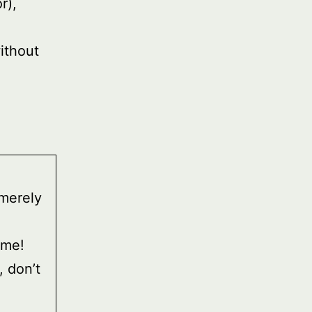
r),
ithout
 merely
ome!
, don’t