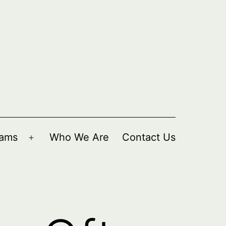
rams
Who We Are
Contact Us
Open
menu