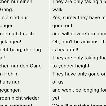
chen nur einen
They are only taking a 
 Gang.
walk.
 sie sind nur
Yes, surely they have m
angen
gone out
rden jetzt nach
and will now return hom
gelangen!
Oh, don’t be anxious, t
nicht bang, der Tag
is beautiful!
ön!
They are only taking the
chen nur den Gang
to yonder height!
n Höh’n!
They have only gone o
d uns nur
of us
gegangen
and won’t be longing f
rden nicht wieder
yet!