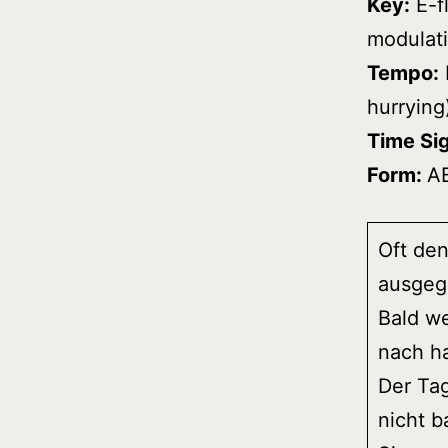
Key:
E-fl
modulati
Tempo:
hurrying
Time Si
Form:
A
Oft den
ausgeg
Bald w
nach h
Der Tag
nicht b