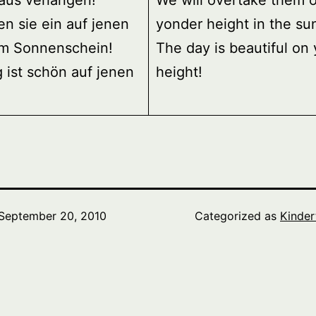
aus verlangen!
We will overtake them 
en sie ein auf jenen
yonder height in the su
im Sonnenschein!
The day is beautiful on
 ist schön auf jenen
height!
September 20, 2010
Categorized as
Kinder