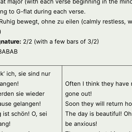
at major (with each verse beginning in the mino
ng to G-flat during each verse.
Ruhig bewegt, ohne zu eilen (calmly restless, w
)
gnature:
2/2 (with a few bars of 3/2)
BABAB
k’ ich, sie sind nur
angen!
Often I think they have
erden sie wieder
gone out!
ause gelangen!
Soon they will return h
 ist schön! O, sei
The day is beautiful! Oh
ang!
be anxious!