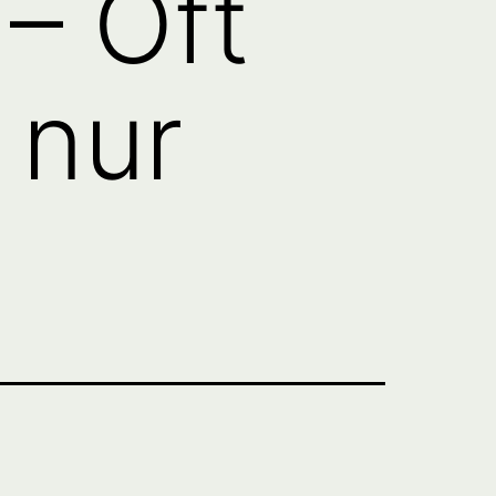
 – Oft
 nur