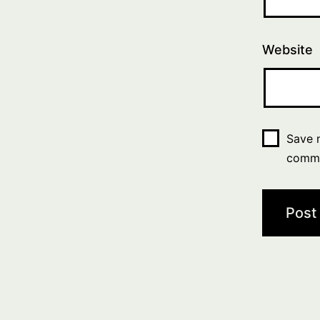
Website
Save m
comm