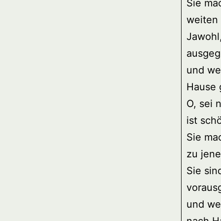
Sie ma
weiten
Jawohl,
ausgeg
und we
Hause 
O, sei 
ist sch
Sie ma
zu jene
Sie sin
voraus
und we